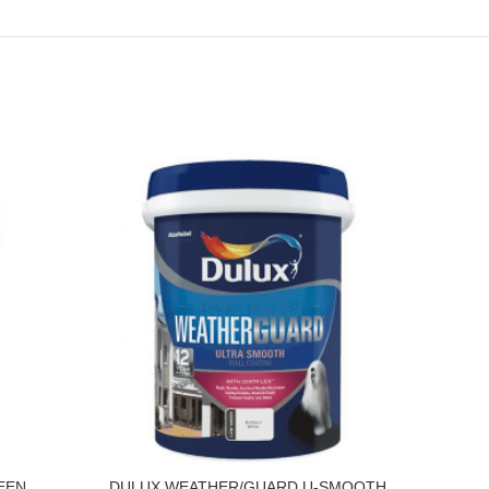
EEN
DULUX WEATHER/GUARD U-SMOOTH