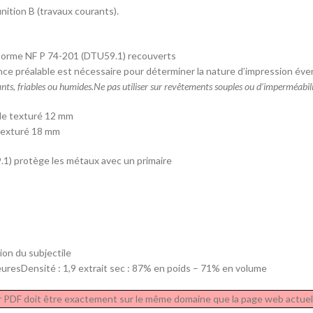
nition B (travaux courants).
 norme NF P 74-201 (DTU59.1) recouverts
e préalable est nécessaire pour déterminer la nature d’impression éven
nts, friables ou humides.Ne pas utiliser sur revêtements souples ou d’imperméabilit
ide texturé 12 mm
 texturé 18 mm
1) protège les métaux avec un primaire
ion du subjectile
uresDensité : 1,9 extrait sec : 87% en poids – 71% en volume
hier PDF doit être exactement sur le même domaine que la page web actuel