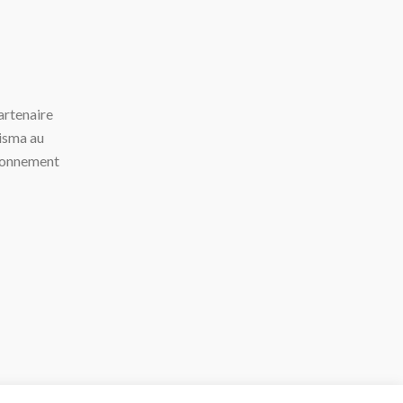
artenaire
risma au
ironnement