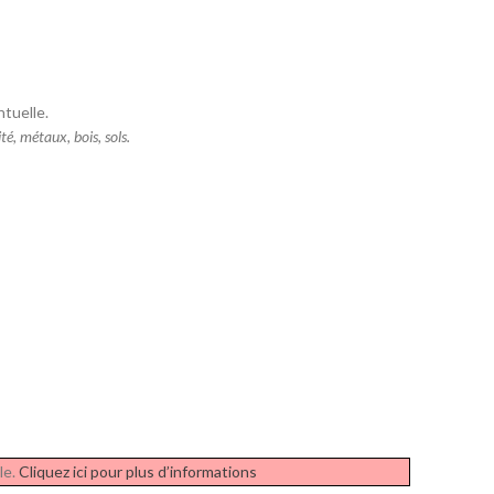
tuelle.
é, métaux, bois, sols.
le.
Cliquez ici pour plus d’informations