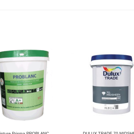
inture Prisma PROBLANC
DULUX TRADE 70 MIDSH