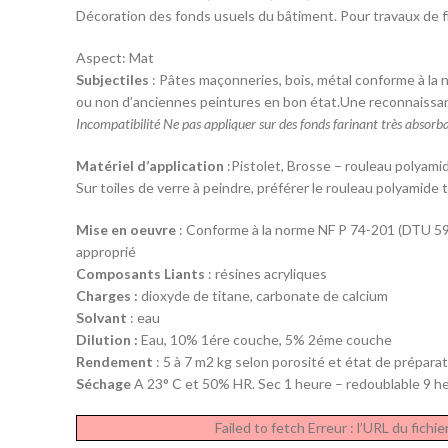
Décoration des fonds usuels du bâtiment. Pour travaux de fi
Aspect: Mat
Subjectiles
: Pâtes maçonneries, bois, métal conforme à la
ou non d’anciennes peintures en bon état.Une reconnaissanc
Incompatibilité Ne pas appliquer sur des fonds farinant très absorba
Matériel d’application
:Pistolet, Brosse – rouleau polyam
Sur toiles de verre à peindre, préférer le rouleau polyamide
Mise en oeuvre
: Conforme à la norme NF P 74-201 (DTU 59.
approprié
Composants Liants
: résines acryliques
Charges :
dioxyde de titane, carbonate de calcium
Solvant
: eau
Dilution :
Eau, 10% 1ére couche, 5% 2éme couche
Rendement
: 5 à 7 m2 kg selon porosité et état de préparat
Séchage
A 23° C et 50% HR. Sec 1 heure – redoublable 9 he
Failed to fetch Erreur : l’URL du fic