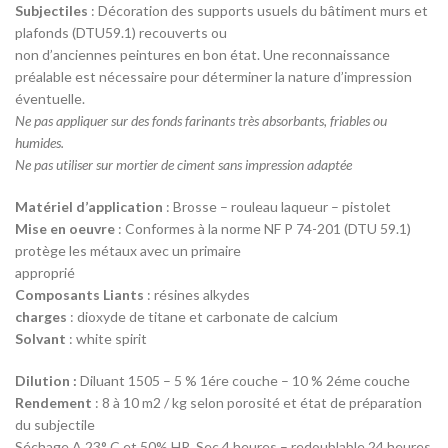
Subjectiles
: Décoration des supports usuels du bâtiment murs et
plafonds (DTU59.1) recouverts ou
non d’anciennes peintures en bon état. Une reconnaissance
préalable est nécessaire pour déterminer la nature d’impression
éventuelle.
Ne pas appliquer sur des fonds farinants très absorbants, friables ou
humides.
Ne pas utiliser sur mortier de ciment sans impression adaptée
Matériel d’application
: Brosse – rouleau laqueur – pistolet
Mise en oeuvre
: Conformes à la norme NF P 74-201 (DTU 59.1)
protège les métaux avec un primaire
approprié
Composants Liants
: résines alkydes
charges
: dioxyde de titane et carbonate de calcium
Solvant
: white spirit
Dilution :
Diluant 1505 – 5 % 1ére couche – 10 % 2éme couche
Rendement
: 8 à 10 m2 / kg selon porosité et état de préparation
du subjectile
Séchage A 23° C et 50% HR. Sec 4 heures – redoublable 24 heures