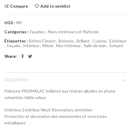
Compare
Add to wishlist
UGS :
ND
Catégories :
Façades
,
Murs Intérieurs et Plafonds
Étiquettes :
Béton/Ciment
,
Boiserie
,
Brillant
,
Cuisine
,
Extérieur
,
Façade
,
Intérieur
,
Métal
,
Mur Intérieur
,
Salle de bain
,
Solvant
Share
DESCRIPTION
Peinture PRISMALAC brillante aux résines alkydes en phase
solvantée, faible odeur
Intérieur, Extérieur, Neuf, Rénovation, entretien
Protection et décoration des menuiseries et structures
métalliques